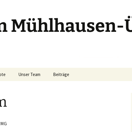
n Mühlhausen-
ote
Unser Team
Beiträge
-Turnen
m
n
 Bewegung
 TMG