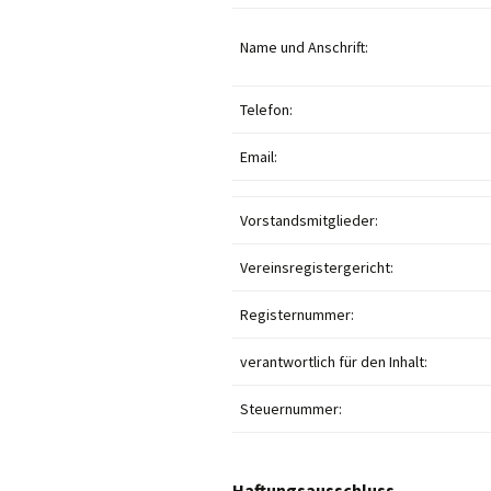
Fitness für
Name und Anschrift:
Sport am M
Telefon:
Herrenspor
Email:
Bewegung i
Vorstandsmitglieder:
Saisonale A
Vereinsregistergericht:
Registernummer:
verantwortlich für den Inhalt:
Steuernummer:
Haftungsausschluss