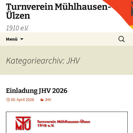
Zum
Turnverein Mühlhausen-
Inhalt
Ülzen
springen
1910 e.V.
Suchen
Menü
nach:
Kategoriearchiv: JHV
Einladung JHV 2026
30. April 2026
JHV