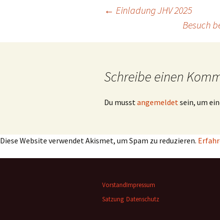
Beitragsnavigation
←
Einladung JHV 2025
Besuch be
Schreibe einen Kom
Du musst
angemeldet
sein, um e
Diese Website verwendet Akismet, um Spam zu reduzieren.
Erfahr
Vorstand
Impressum
Satzung
Datenschutz