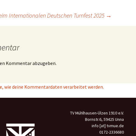
im Internationalen Deutschen Turnfest 2025
→
mentar
inen Kommentar abzugeben.
e, wie deine Kommentardaten verarbeitet werden.
TV Mühlhausen-Ülzen 1910 e.V.
Bornstr.6, 59425 Unna
info [at] tvmue.de
0172-2336680