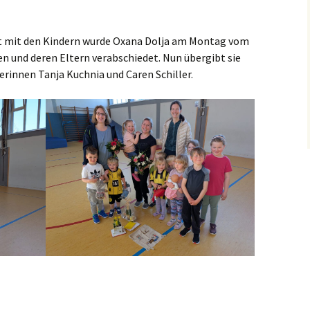
 Frauen
it mit den Kindern wurde Oxana Dolja am Montag vom
ontag
en und deren Eltern verabschiedet. Nun übergibt sie
erinnen Tanja Kuchnia und Caren Schiller.
t
m Wasser
ngebote