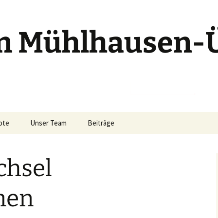
n Mühlhausen-
ote
Unser Team
Beiträge
-Turnen
chsel
n
 Bewegung
nen