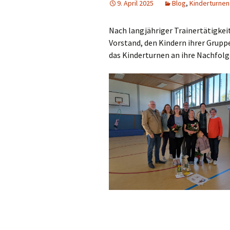
9. April 2025
Blog
,
Kinderturnen
Fitness für
Nach langjähriger Trainertätigke
Sport am M
Vorstand, den Kindern ihrer Grupp
das Kinderturnen an ihre Nachfolg
Herrenspor
Bewegung i
Saisonale A