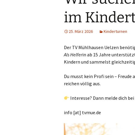
Fitness für
im Kinder
Sport am M
25. März 2026
Kinderturnen
Herrenspor
Der TV Mühlhausen Uelzen benötig
Bewegung i
Als Helfer
in ab 15 Jahre unterstütz
Kindern und sammelst gleichzeiti
Saisonale A
Du musst kein Profi sein – Freud
reichen völlig aus.
Interesse? Dann melde dich bei
info [at] tvmue.de