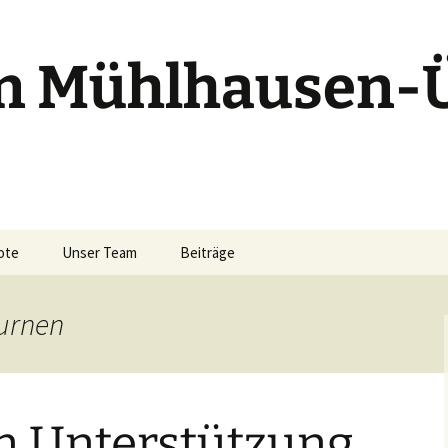
n Mühlhausen-
ote
Unser Team
Beiträge
-Turnen
turnen
n
 Bewegung
n Unterstützung