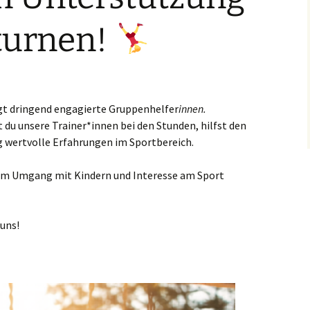
 Frauen
turnen!
ontag
t
t dringend engagierte Gruppenhelfer
innen.
m Wasser
t du unsere Trainer*innen bei den Stunden, hilfst den
g wertvolle Erfahrungen im Sportbereich.
ngebote
e am Umgang mit Kindern und Interesse am Sport
 uns!